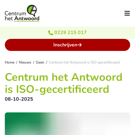
Ga naar de inhoud
0229 215 017
Inschrijven
Home
/
Nieuws
/
Geen
/
Centrum het Antwoord is ISO-gecertificeerd
Centrum het Antwoord
is ISO-gecertificeerd
08-10-2025